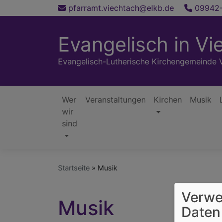
Direkt
pfarramt.viechtach@elkb.de
09942-
zum
Inhalt
Evangelisch in Vi
Evangelisch-Lutherische Kirchengemeinde 
Wer
Veranstaltungen
Kirchen
Musik
wir
Hauptnavigation
sind
Startseite
Musik
Verwe
Musik
Daten