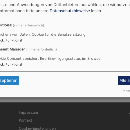
enste und Anwendungen von Drittanbietern auswählen, die wir nutze
Informationen bitte unsere
Datenschutzhinweise
lesen.
ktional
(immer erforderlich)
icht während der Schulferien) von 18:00 Uhr bis 19:30 in de
ichern von Daten: Cookie für die Benutzersitzung
ck
:
Funktional
lich willkommen. Der Posaunenchor besteht seit mehr als 25
ebiet.
sent Manager
(immer erforderlich)
kie Consent speichert Ihre Einwilligungsstatus im Browser
ck
:
Funktional
zeptieren
Alle 
Reali
Fußbereichsmenü
Be
Impressum
Kontakt
Cookie-Einstellungen