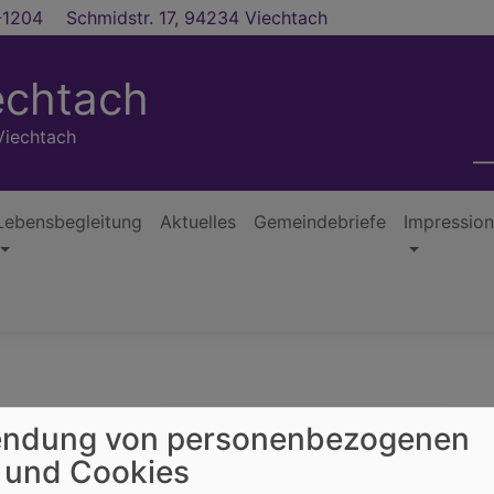
1204
Schmidstr. 17, 94234 Viechtach
echtach
Viechtach
Lebensbegleitung
Aktuelles
Gemeindebriefe
Impressio
ndung von personenbezogenen
 und Cookies